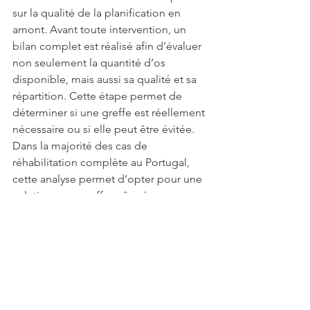
sur la qualité de la planification en 
amont. Avant toute intervention, un 
bilan complet est réalisé afin d’évaluer 
non seulement la quantité d’os 
disponible, mais aussi sa qualité et sa 
répartition. Cette étape permet de 
déterminer si une greffe est réellement 
nécessaire ou si elle peut être évitée.
Dans la majorité des cas de 
réhabilitation complète au Portugal, 
cette analyse permet d’opter pour une 
solution sans greffe grâce à une 
optimisation de la position des 
implants. Le chirurgien adapte ainsi le 
plan de traitement en fonction de 
chaque situation, ce qui augmente les 
chances de succès et réduit les étapes 
chirurgicales supplémentaires.